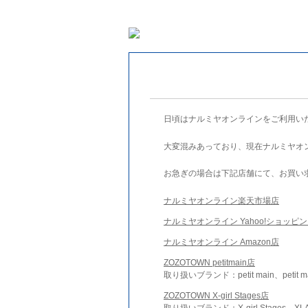
日頃はナルミヤオンラインをご利用い
大変混みあっており、現在ナルミヤオ
お急ぎの場合は下記店舗にて、お買い
ナルミヤオンライン楽天市場店
ナルミヤオンライン Yahoo!ショッピ
ナルミヤオンライン Amazon店
ZOZOTOWN petitmain店
取り扱いブランド：petit main、petit m
ZOZOTOWN X-girl Stages店
取り扱いブランド：X-girl Stages、XLA