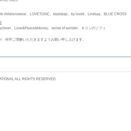
childrenswear、LOVETOXIC、kladskap、by loveit、Lindsay、BLUE CROSS
店
ycheer、Love&Peace&Money、sense of wonder、キリンのソフィ
が、何卒ご理解いただきますようお願い申し上げます。