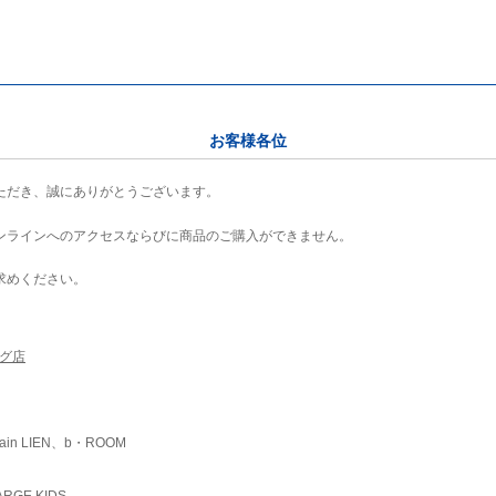
お客様各位
ただき、誠にありがとうございます。
ンラインへのアクセスならびに商品のご購入ができません。
求めください。
ング店
ain LIEN、b・ROOM
RGE KIDS