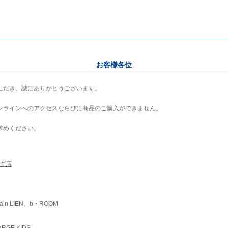
お客様各位
ただき、誠にありがとうございます。
ンラインへのアクセスならびに商品のご購入ができません。
求めください。
ング店
ain LIEN、b・ROOM
RGE KIDS