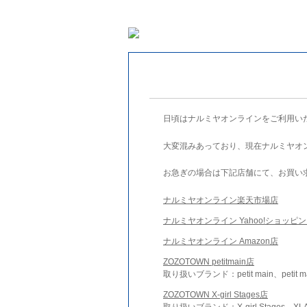
日頃はナルミヤオンラインをご利用い
大変混みあっており、現在ナルミヤオ
お急ぎの場合は下記店舗にて、お買い
ナルミヤオンライン楽天市場店
ナルミヤオンライン Yahoo!ショッピ
ナルミヤオンライン Amazon店
ZOZOTOWN petitmain店
取り扱いブランド：petit main、petit m
ZOZOTOWN X-girl Stages店
取り扱いブランド：X-girl Stages、XLA