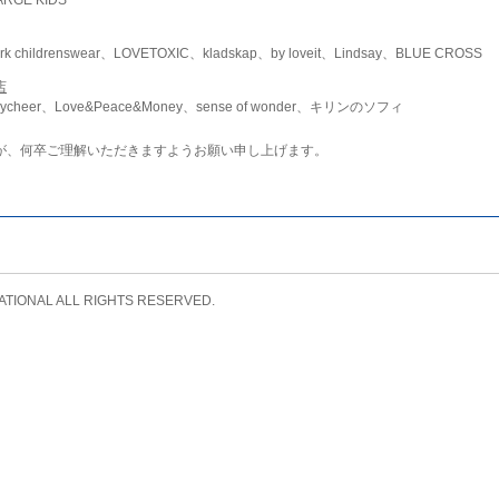
childrenswear、LOVETOXIC、kladskap、by loveit、Lindsay、BLUE CROSS
店
ycheer、Love&Peace&Money、sense of wonder、キリンのソフィ
が、何卒ご理解いただきますようお願い申し上げます。