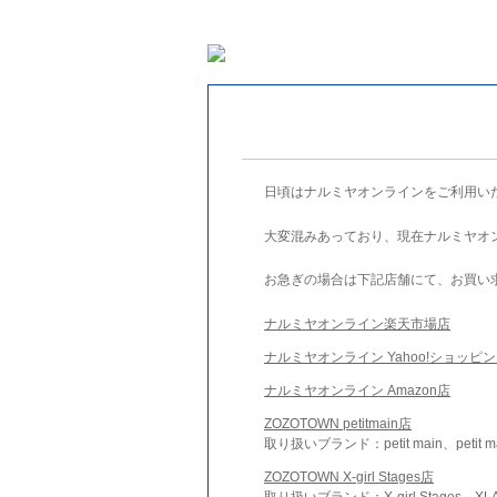
日頃はナルミヤオンラインをご利用い
大変混みあっており、現在ナルミヤオ
お急ぎの場合は下記店舗にて、お買い
ナルミヤオンライン楽天市場店
ナルミヤオンライン Yahoo!ショッピ
ナルミヤオンライン Amazon店
ZOZOTOWN petitmain店
取り扱いブランド：petit main、petit m
ZOZOTOWN X-girl Stages店
取り扱いブランド：X-girl Stages、XLA