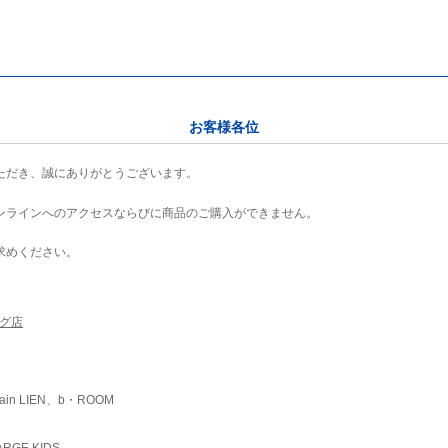
お客様各位
ただき、誠にありがとうございます。
ンラインへのアクセスならびに商品のご購入ができません。
求めください。
ング店
ain LIEN、b・ROOM
RGE KIDS