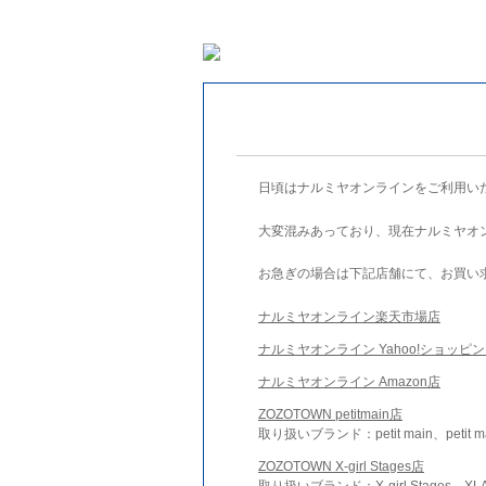
日頃はナルミヤオンラインをご利用い
大変混みあっており、現在ナルミヤオ
お急ぎの場合は下記店舗にて、お買い
ナルミヤオンライン楽天市場店
ナルミヤオンライン Yahoo!ショッピ
ナルミヤオンライン Amazon店
ZOZOTOWN petitmain店
取り扱いブランド：petit main、petit m
ZOZOTOWN X-girl Stages店
取り扱いブランド：X-girl Stages、XLA