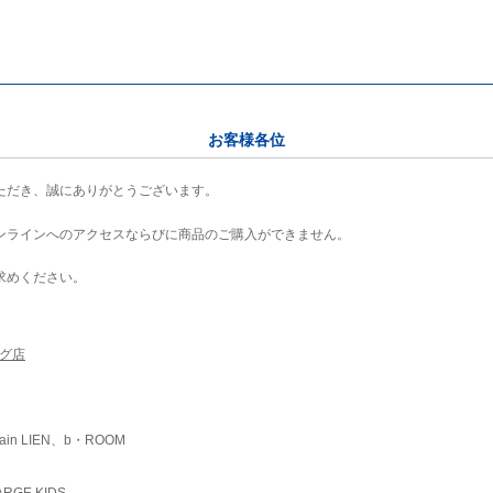
お客様各位
ただき、誠にありがとうございます。
ンラインへのアクセスならびに商品のご購入ができません。
求めください。
ング店
ain LIEN、b・ROOM
RGE KIDS