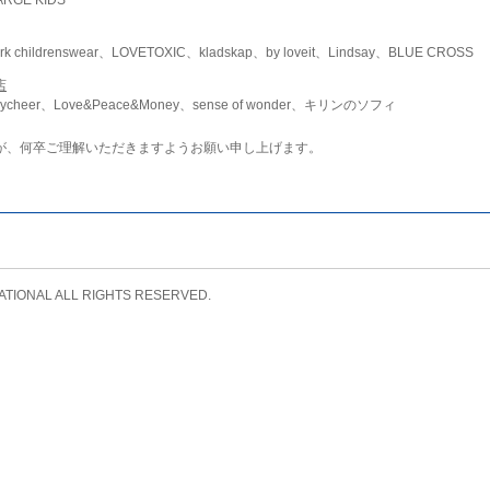
childrenswear、LOVETOXIC、kladskap、by loveit、Lindsay、BLUE CROSS
店
ycheer、Love&Peace&Money、sense of wonder、キリンのソフィ
が、何卒ご理解いただきますようお願い申し上げます。