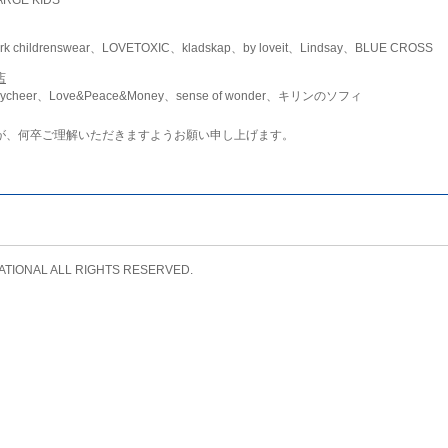
childrenswear、LOVETOXIC、kladskap、by loveit、Lindsay、BLUE CROSS
店
ycheer、Love&Peace&Money、sense of wonder、キリンのソフィ
が、何卒ご理解いただきますようお願い申し上げます。