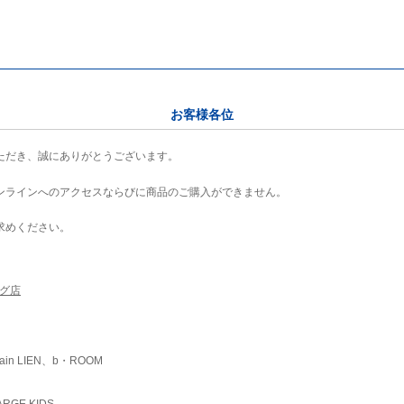
お客様各位
ただき、誠にありがとうございます。
ンラインへのアクセスならびに商品のご購入ができません。
求めください。
ング店
ain LIEN、b・ROOM
RGE KIDS