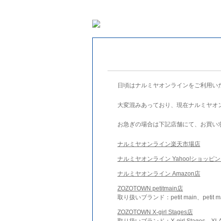
日頃はナルミヤオンラインをご利用い
大変混みあっており、現在ナルミヤオ
お急ぎの場合は下記店舗にて、お買い
ナルミヤオンライン楽天市場店
ナルミヤオンライン Yahoo!ショッピ
ナルミヤオンライン Amazon店
ZOZOTOWN petitmain店
取り扱いブランド：petit main、petit m
ZOZOTOWN X-girl Stages店
取り扱いブランド：X-girl Stages、XLA