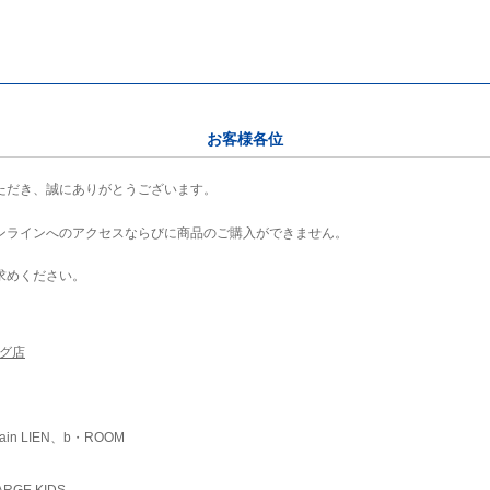
お客様各位
ただき、誠にありがとうございます。
ンラインへのアクセスならびに商品のご購入ができません。
求めください。
ング店
ain LIEN、b・ROOM
RGE KIDS