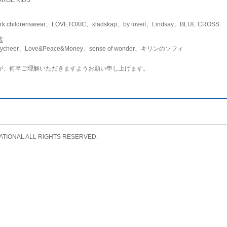
childrenswear、LOVETOXIC、kladskap、by loveit、Lindsay、BLUE CROSS
店
ycheer、Love&Peace&Money、sense of wonder、キリンのソフィ
が、何卒ご理解いただきますようお願い申し上げます。