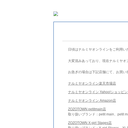
日頃はナルミヤオンラインをご利用い
大変混みあっており、現在ナルミヤオ
お急ぎの場合は下記店舗にて、お買い
ナルミヤオンライン楽天市場店
ナルミヤオンライン Yahoo!ショッピ
ナルミヤオンライン Amazon店
ZOZOTOWN petitmain店
取り扱いブランド：petit main、petit m
ZOZOTOWN X-girl Stages店
取り扱いブランド：X-girl Stages、XLA