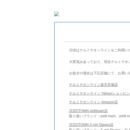
日頃はナルミヤオンラインをご利用い
大変混みあっており、現在ナルミヤオ
お急ぎの場合は下記店舗にて、お買い
ナルミヤオンライン楽天市場店
ナルミヤオンライン Yahoo!ショッピ
ナルミヤオンライン Amazon店
ZOZOTOWN petitmain店
取り扱いブランド：petit main、petit m
ZOZOTOWN X-girl Stages店
取り扱いブランド：X-girl Stages、XLA