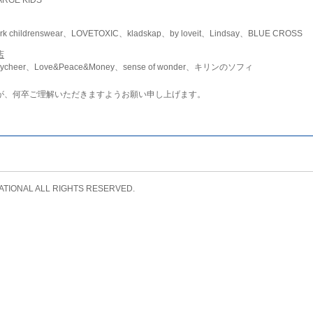
childrenswear、LOVETOXIC、kladskap、by loveit、Lindsay、BLUE CROSS
店
ycheer、Love&Peace&Money、sense of wonder、キリンのソフィ
が、何卒ご理解いただきますようお願い申し上げます。