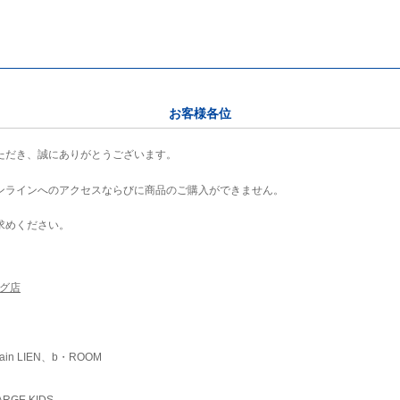
お客様各位
ただき、誠にありがとうございます。
ンラインへのアクセスならびに商品のご購入ができません。
求めください。
ング店
ain LIEN、b・ROOM
RGE KIDS