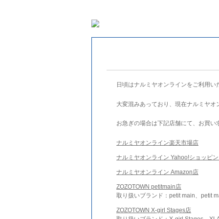
日頃はナルミヤオンラインをご利用い
大変混みあっており、現在ナルミヤオ
お急ぎの場合は下記店舗にて、お買い
ナルミヤオンライン楽天市場店
ナルミヤオンライン Yahoo!ショッピ
ナルミヤオンライン Amazon店
ZOZOTOWN petitmain店
取り扱いブランド：petit main、petit m
ZOZOTOWN X-girl Stages店
取り扱いブランド：X-girl Stages、XLA