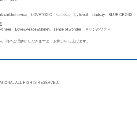
childrenswear、LOVETOXIC、kladskap、by loveit、Lindsay、BLUE CROSS
店
ycheer、Love&Peace&Money、sense of wonder、キリンのソフィ
が、何卒ご理解いただきますようお願い申し上げます。