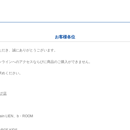
お客様各位
ただき、誠にありがとうございます。
ンラインへのアクセスならびに商品のご購入ができません。
求めください。
ング店
ain LIEN、b・ROOM
RGE KIDS