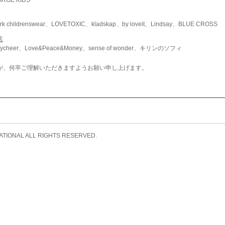
childrenswear、LOVETOXIC、kladskap、by loveit、Lindsay、BLUE CROSS
店
ycheer、Love&Peace&Money、sense of wonder、キリンのソフィ
が、何卒ご理解いただきますようお願い申し上げます。