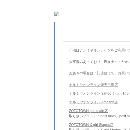
日頃はナルミヤオンラインをご利用い
大変混みあっており、現在ナルミヤオ
お急ぎの場合は下記店舗にて、お買い
ナルミヤオンライン楽天市場店
ナルミヤオンライン Yahoo!ショッピ
ナルミヤオンライン Amazon店
ZOZOTOWN petitmain店
取り扱いブランド：petit main、petit m
ZOZOTOWN X-girl Stages店
取り扱いブランド：X-girl Stages、XLA