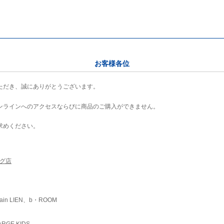
お客様各位
ただき、誠にありがとうございます。
ンラインへのアクセスならびに商品のご購入ができません。
求めください。
ング店
ain LIEN、b・ROOM
RGE KIDS