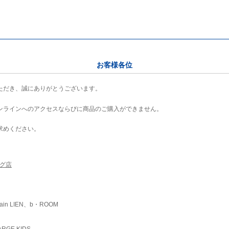
お客様各位
ただき、誠にありがとうございます。
ンラインへのアクセスならびに商品のご購入ができません。
求めください。
ング店
ain LIEN、b・ROOM
RGE KIDS