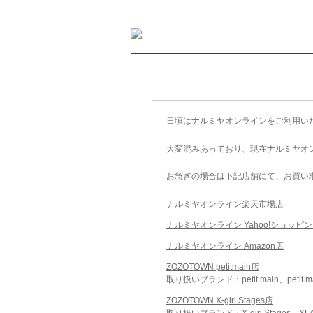
日頃はナルミヤオンラインをご利用い
大変混みあっており、現在ナルミヤオ
お急ぎの場合は下記店舗にて、お買い
ナルミヤオンライン楽天市場店
ナルミヤオンライン Yahoo!ショッピ
ナルミヤオンライン Amazon店
ZOZOTOWN petitmain店
取り扱いブランド：petit main、petit m
ZOZOTOWN X-girl Stages店
取り扱いブランド：X-girl Stages、XLA