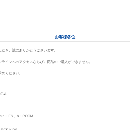
お客様各位
ただき、誠にありがとうございます。
ンラインへのアクセスならびに商品のご購入ができません。
求めください。
ング店
ain LIEN、b・ROOM
RGE KIDS