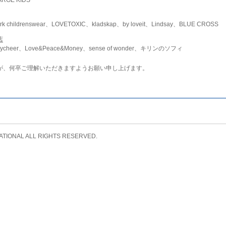
childrenswear、LOVETOXIC、kladskap、by loveit、Lindsay、BLUE CROSS
店
ycheer、Love&Peace&Money、sense of wonder、キリンのソフィ
が、何卒ご理解いただきますようお願い申し上げます。