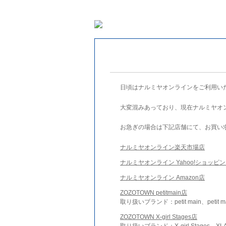
日頃はナルミヤオンラインをご利用い
大変混みあっており、現在ナルミヤオ
お急ぎの場合は下記店舗にて、お買い
ナルミヤオンライン楽天市場店
ナルミヤオンライン Yahoo!ショッピ
ナルミヤオンライン Amazon店
ZOZOTOWN petitmain店
取り扱いブランド：petit main、petit m
ZOZOTOWN X-girl Stages店
取り扱いブランド：X-girl Stages、XLA