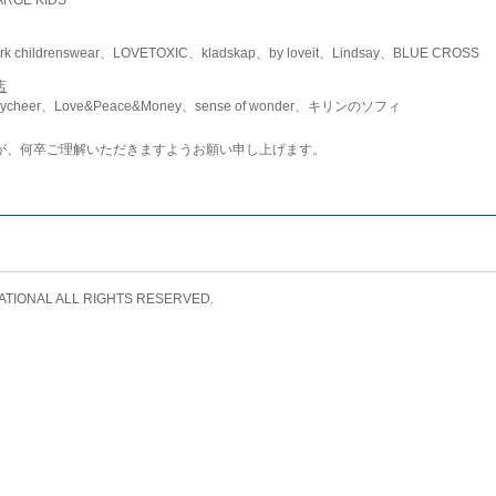
childrenswear、LOVETOXIC、kladskap、by loveit、Lindsay、BLUE CROSS
店
ycheer、Love&Peace&Money、sense of wonder、キリンのソフィ
が、何卒ご理解いただきますようお願い申し上げます。