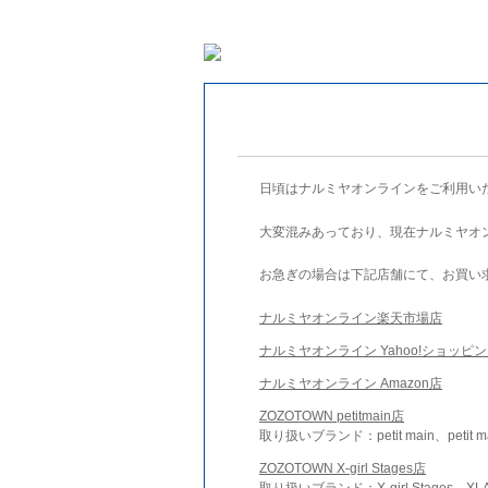
日頃はナルミヤオンラインをご利用い
大変混みあっており、現在ナルミヤオ
お急ぎの場合は下記店舗にて、お買い
ナルミヤオンライン楽天市場店
ナルミヤオンライン Yahoo!ショッピ
ナルミヤオンライン Amazon店
ZOZOTOWN petitmain店
取り扱いブランド：petit main、petit m
ZOZOTOWN X-girl Stages店
取り扱いブランド：X-girl Stages、XLA