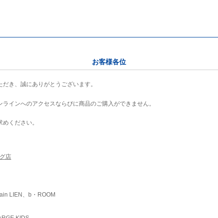
お客様各位
ただき、誠にありがとうございます。
ンラインへのアクセスならびに商品のご購入ができません。
求めください。
ング店
ain LIEN、b・ROOM
RGE KIDS