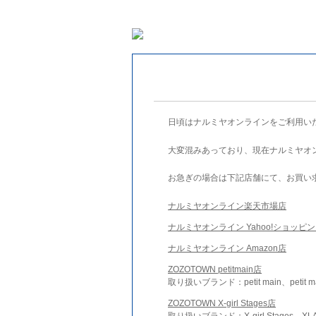
日頃はナルミヤオンラインをご利用い
大変混みあっており、現在ナルミヤオ
お急ぎの場合は下記店舗にて、お買い
ナルミヤオンライン楽天市場店
ナルミヤオンライン Yahoo!ショッピ
ナルミヤオンライン Amazon店
ZOZOTOWN petitmain店
取り扱いブランド：petit main、petit m
ZOZOTOWN X-girl Stages店
取り扱いブランド：X-girl Stages、XLA