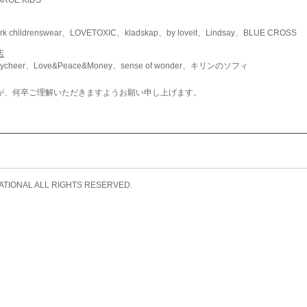
childrenswear、LOVETOXIC、kladskap、by loveit、Lindsay、BLUE CROSS
店
ycheer、Love&Peace&Money、sense of wonder、キリンのソフィ
が、何卒ご理解いただきますようお願い申し上げます。