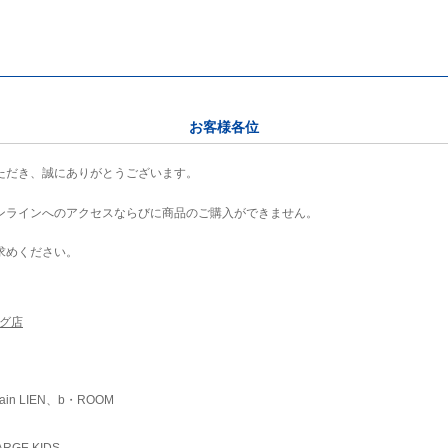
お客様各位
ただき、誠にありがとうございます。
ンラインへのアクセスならびに商品のご購入ができません。
求めください。
ング店
ain LIEN、b・ROOM
RGE KIDS