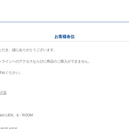
お客様各位
ただき、誠にありがとうございます。
ンラインへのアクセスならびに商品のご購入ができません。
求めください。
ング店
ain LIEN、b・ROOM
RGE KIDS