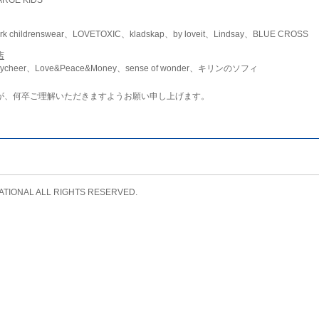
childrenswear、LOVETOXIC、kladskap、by loveit、Lindsay、BLUE CROSS
店
ycheer、Love&Peace&Money、sense of wonder、キリンのソフィ
が、何卒ご理解いただきますようお願い申し上げます。