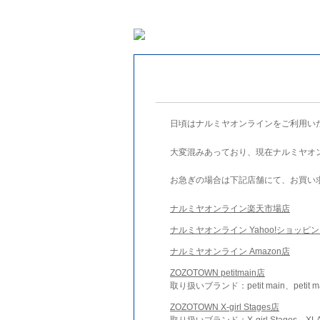
日頃はナルミヤオンラインをご利用い
大変混みあっており、現在ナルミヤオ
お急ぎの場合は下記店舗にて、お買い
ナルミヤオンライン楽天市場店
ナルミヤオンライン Yahoo!ショッピ
ナルミヤオンライン Amazon店
ZOZOTOWN petitmain店
取り扱いブランド：petit main、petit m
ZOZOTOWN X-girl Stages店
取り扱いブランド：X-girl Stages、XLA