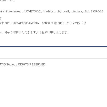
childrenswear、LOVETOXIC、kladskap、by loveit、Lindsay、BLUE CROSS
店
ycheer、Love&Peace&Money、sense of wonder、キリンのソフィ
が、何卒ご理解いただきますようお願い申し上げます。