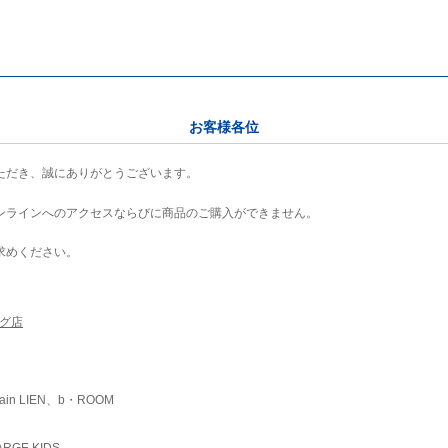
お客様各位
ただき、誠にありがとうございます。
ンラインへのアクセスならびに商品のご購入ができません。
求めください。
ング店
ain LIEN、b・ROOM
RGE KIDS