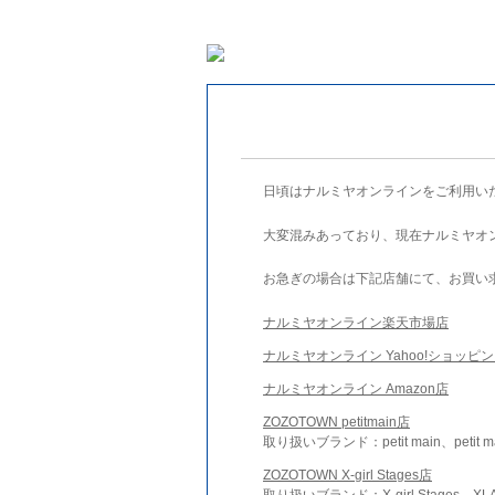
日頃はナルミヤオンラインをご利用い
大変混みあっており、現在ナルミヤオ
お急ぎの場合は下記店舗にて、お買い
ナルミヤオンライン楽天市場店
ナルミヤオンライン Yahoo!ショッピ
ナルミヤオンライン Amazon店
ZOZOTOWN petitmain店
取り扱いブランド：petit main、petit m
ZOZOTOWN X-girl Stages店
取り扱いブランド：X-girl Stages、XLA