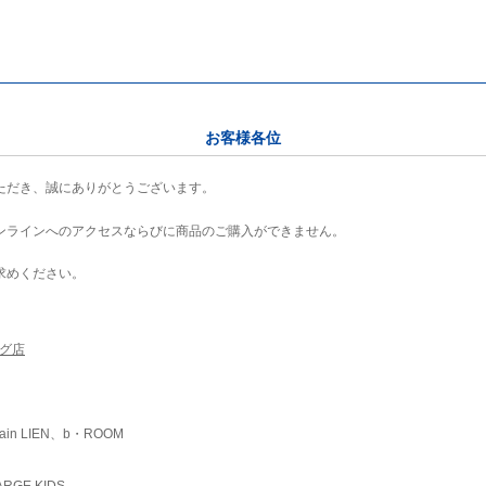
お客様各位
ただき、誠にありがとうございます。
ンラインへのアクセスならびに商品のご購入ができません。
求めください。
ング店
ain LIEN、b・ROOM
RGE KIDS