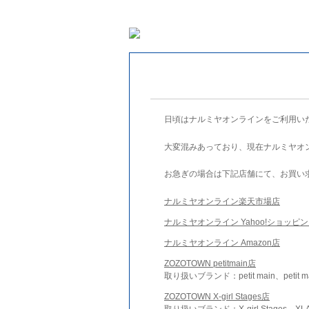
日頃はナルミヤオンラインをご利用い
大変混みあっており、現在ナルミヤオ
お急ぎの場合は下記店舗にて、お買い
ナルミヤオンライン楽天市場店
ナルミヤオンライン Yahoo!ショッピ
ナルミヤオンライン Amazon店
ZOZOTOWN petitmain店
取り扱いブランド：petit main、petit m
ZOZOTOWN X-girl Stages店
取り扱いブランド：X-girl Stages、XLA