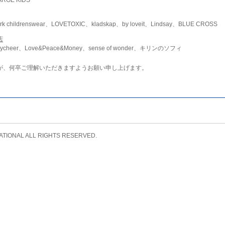
childrenswear、LOVETOXIC、kladskap、by loveit、Lindsay、BLUE CROSS
店
ycheer、Love&Peace&Money、sense of wonder、キリンのソフィ
が、何卒ご理解いただきますようお願い申し上げます。