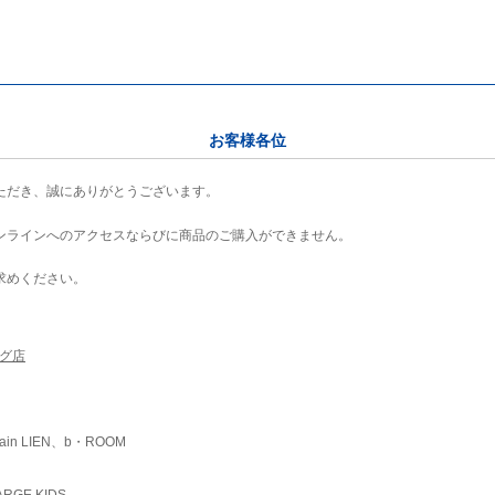
お客様各位
ただき、誠にありがとうございます。
ンラインへのアクセスならびに商品のご購入ができません。
求めください。
ング店
ain LIEN、b・ROOM
RGE KIDS