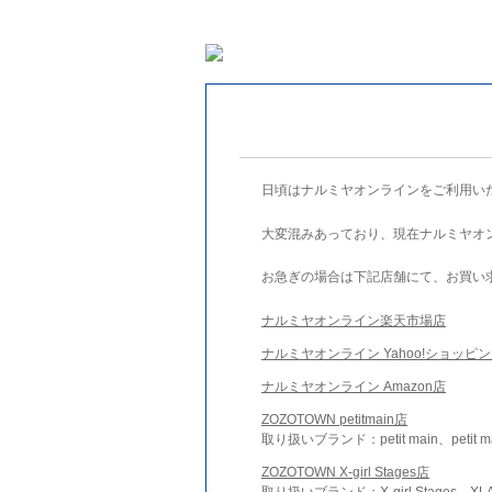
日頃はナルミヤオンラインをご利用い
大変混みあっており、現在ナルミヤオ
お急ぎの場合は下記店舗にて、お買い
ナルミヤオンライン楽天市場店
ナルミヤオンライン Yahoo!ショッピ
ナルミヤオンライン Amazon店
ZOZOTOWN petitmain店
取り扱いブランド：petit main、petit m
ZOZOTOWN X-girl Stages店
取り扱いブランド：X-girl Stages、XLA