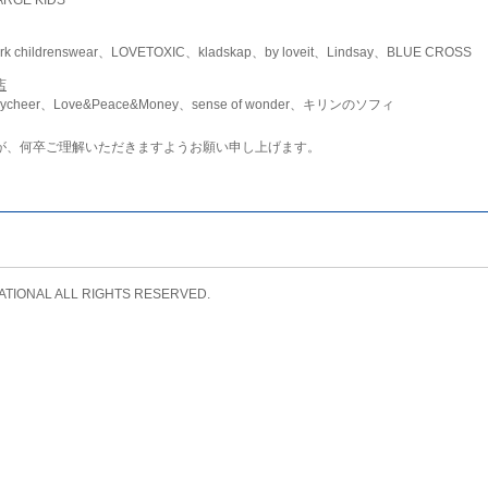
childrenswear、LOVETOXIC、kladskap、by loveit、Lindsay、BLUE CROSS
店
ycheer、Love&Peace&Money、sense of wonder、キリンのソフィ
が、何卒ご理解いただきますようお願い申し上げます。