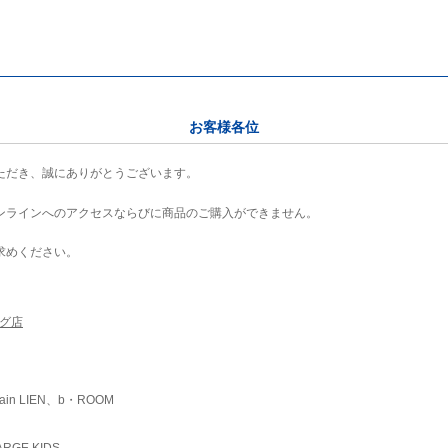
お客様各位
ただき、誠にありがとうございます。
ンラインへのアクセスならびに商品のご購入ができません。
求めください。
ング店
ain LIEN、b・ROOM
RGE KIDS