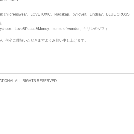
childrenswear、LOVETOXIC、kladskap、by loveit、Lindsay、BLUE CROSS
店
ycheer、Love&Peace&Money、sense of wonder、キリンのソフィ
が、何卒ご理解いただきますようお願い申し上げます。