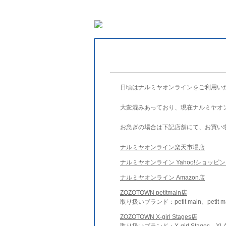
日頃はナルミヤオンラインをご利用い
大変混みあっており、現在ナルミヤオ
お急ぎの場合は下記店舗にて、お買い
ナルミヤオンライン楽天市場店
ナルミヤオンライン Yahoo!ショッピ
ナルミヤオンライン Amazon店
ZOZOTOWN petitmain店
取り扱いブランド：petit main、petit m
ZOZOTOWN X-girl Stages店
取り扱いブランド：X-girl Stages、XLA