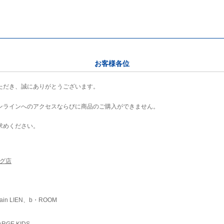
お客様各位
ただき、誠にありがとうございます。
ンラインへのアクセスならびに商品のご購入ができません。
求めください。
ング店
ain LIEN、b・ROOM
RGE KIDS