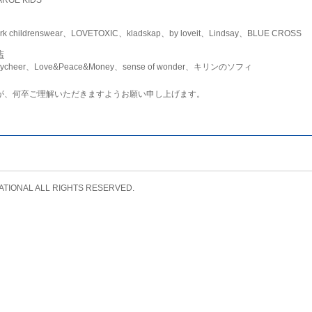
childrenswear、LOVETOXIC、kladskap、by loveit、Lindsay、BLUE CROSS
店
ycheer、Love&Peace&Money、sense of wonder、キリンのソフィ
が、何卒ご理解いただきますようお願い申し上げます。