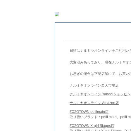
日頃はナルミヤオンラインをご利用い
大変混みあっており、現在ナルミヤオ
お急ぎの場合は下記店舗にて、お買い
ナルミヤオンライン楽天市場店
ナルミヤオンライン Yahoo!ショッピ
ナルミヤオンライン Amazon店
ZOZOTOWN petitmain店
取り扱いブランド：petit main、petit m
ZOZOTOWN X-girl Stages店
取り扱いブランド：X-girl Stages、XLA