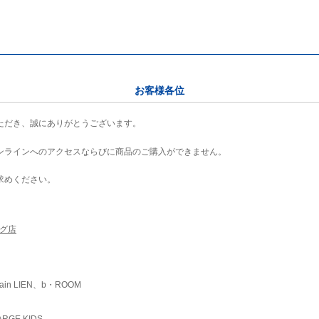
お客様各位
ただき、誠にありがとうございます。
ンラインへのアクセスならびに商品のご購入ができません。
求めください。
ング店
ain LIEN、b・ROOM
RGE KIDS