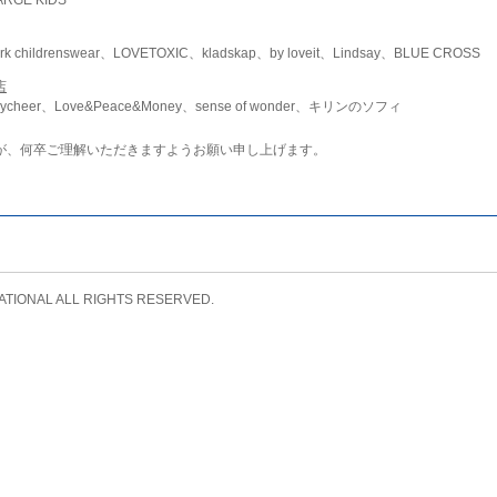
childrenswear、LOVETOXIC、kladskap、by loveit、Lindsay、BLUE CROSS
店
ycheer、Love&Peace&Money、sense of wonder、キリンのソフィ
が、何卒ご理解いただきますようお願い申し上げます。