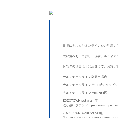
日頃はナルミヤオンラインをご利用い
大変混みあっており、現在ナルミヤオ
お急ぎの場合は下記店舗にて、お買い
ナルミヤオンライン楽天市場店
ナルミヤオンライン Yahoo!ショッピ
ナルミヤオンライン Amazon店
ZOZOTOWN petitmain店
取り扱いブランド：petit main、petit m
ZOZOTOWN X-girl Stages店
取り扱いブランド：X-girl Stages、XLA