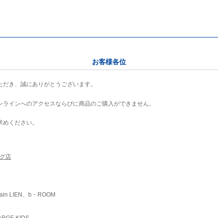
お客様各位
ただき、誠にありがとうございます。
ンラインへのアクセスならびに商品のご購入ができません。
求めください。
ング店
ain LIEN、b・ROOM
RGE KIDS