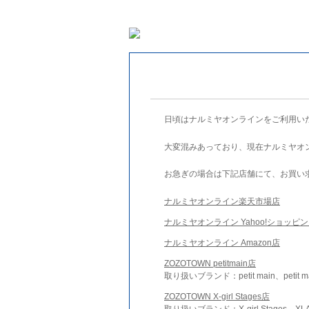
日頃はナルミヤオンラインをご利用い
大変混みあっており、現在ナルミヤオ
お急ぎの場合は下記店舗にて、お買い
ナルミヤオンライン楽天市場店
ナルミヤオンライン Yahoo!ショッピ
ナルミヤオンライン Amazon店
ZOZOTOWN petitmain店
取り扱いブランド：petit main、petit m
ZOZOTOWN X-girl Stages店
取り扱いブランド：X-girl Stages、XLA