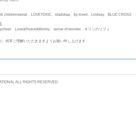
childrenswear、LOVETOXIC、kladskap、by loveit、Lindsay、BLUE CROSS
店
ycheer、Love&Peace&Money、sense of wonder、キリンのソフィ
が、何卒ご理解いただきますようお願い申し上げます。