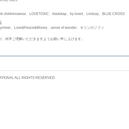
childrenswear、LOVETOXIC、kladskap、by loveit、Lindsay、BLUE CROSS
店
ycheer、Love&Peace&Money、sense of wonder、キリンのソフィ
が、何卒ご理解いただきますようお願い申し上げます。