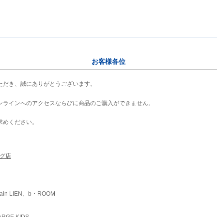
お客様各位
ただき、誠にありがとうございます。
ンラインへのアクセスならびに商品のご購入ができません。
求めください。
ング店
ain LIEN、b・ROOM
RGE KIDS