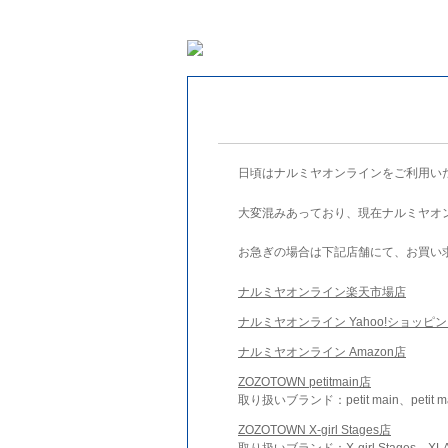
日頃はナルミヤオンラインをご利用い
大変混みあっており、現在ナルミヤオ
お急ぎの場合は下記店舗にて、お買い
ナルミヤオンライン楽天市場店
ナルミヤオンライン Yahoo!ショッピ
ナルミヤオンライン Amazon店
ZOZOTOWN petitmain店
取り扱いブランド：petit main、petit m
ZOZOTOWN X-girl Stages店
取り扱いブランド：X-girl Stages、XLA