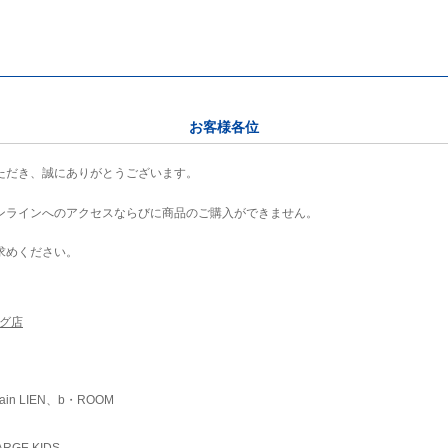
お客様各位
ただき、誠にありがとうございます。
ンラインへのアクセスならびに商品のご購入ができません。
求めください。
ング店
ain LIEN、b・ROOM
RGE KIDS