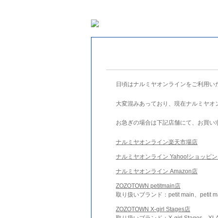
日頃はナルミヤオンラインをご利用い
大変混みあっており、現在ナルミヤオ
お急ぎの場合は下記店舗にて、お買い
ナルミヤオンライン楽天市場店
ナルミヤオンライン Yahoo!ショッピ
ナルミヤオンライン Amazon店
ZOZOTOWN petitmain店
取り扱いブランド：petit main、petit m
ZOZOTOWN X-girl Stages店
取り扱いブランド：X-girl Stages、XLA