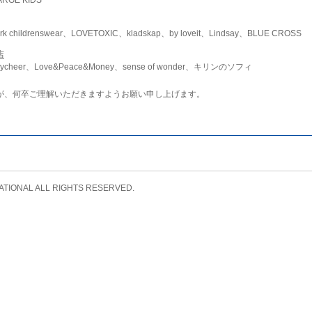
childrenswear、LOVETOXIC、kladskap、by loveit、Lindsay、BLUE CROSS
店
ycheer、Love&Peace&Money、sense of wonder、キリンのソフィ
が、何卒ご理解いただきますようお願い申し上げます。