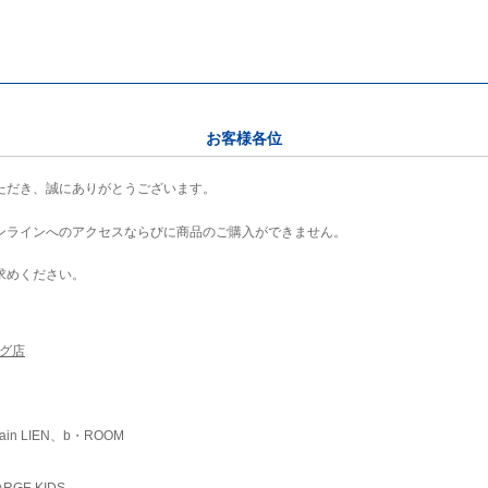
お客様各位
ただき、誠にありがとうございます。
ンラインへのアクセスならびに商品のご購入ができません。
求めください。
ング店
ain LIEN、b・ROOM
RGE KIDS