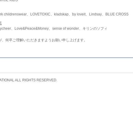
childrenswear、LOVETOXIC、kladskap、by loveit、Lindsay、BLUE CROSS
店
ycheer、Love&Peace&Money、sense of wonder、キリンのソフィ
が、何卒ご理解いただきますようお願い申し上げます。