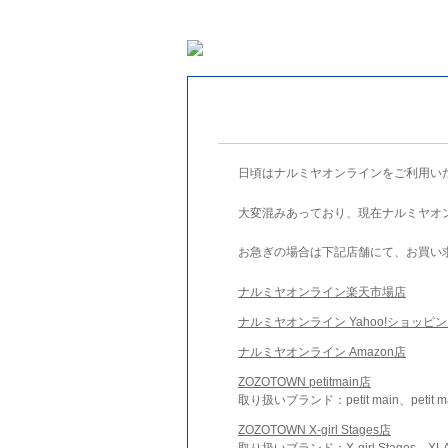
日頃はナルミヤオンラインをご利用い
大変混みあっており、現在ナルミヤオ
お急ぎの場合は下記店舗にて、お買い
ナルミヤオンライン楽天市場店
ナルミヤオンライン Yahoo!ショッピ
ナルミヤオンライン Amazon店
ZOZOTOWN petitmain店
取り扱いブランド：petit main、petit m
ZOZOTOWN X-girl Stages店
取り扱いブランド：X-girl Stages、XLA