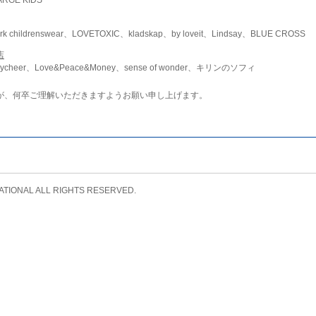
childrenswear、LOVETOXIC、kladskap、by loveit、Lindsay、BLUE CROSS
店
ycheer、Love&Peace&Money、sense of wonder、キリンのソフィ
が、何卒ご理解いただきますようお願い申し上げます。