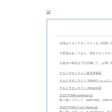
日頃はナルミヤオンラインをご利用い
大変混みあっており、現在ナルミヤオ
お急ぎの場合は下記店舗にて、お買い
ナルミヤオンライン楽天市場店
ナルミヤオンライン Yahoo!ショッピ
ナルミヤオンライン Amazon店
ZOZOTOWN petitmain店
取り扱いブランド：petit main、petit m
ZOZOTOWN X-girl Stages店
取り扱いブランド：X-girl Stages、XLA