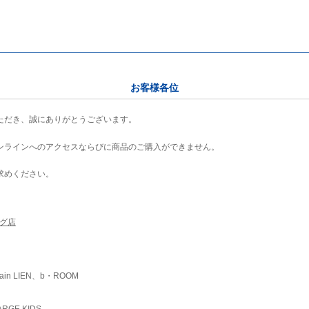
お客様各位
ただき、誠にありがとうございます。
ンラインへのアクセスならびに商品のご購入ができません。
求めください。
ング店
ain LIEN、b・ROOM
RGE KIDS