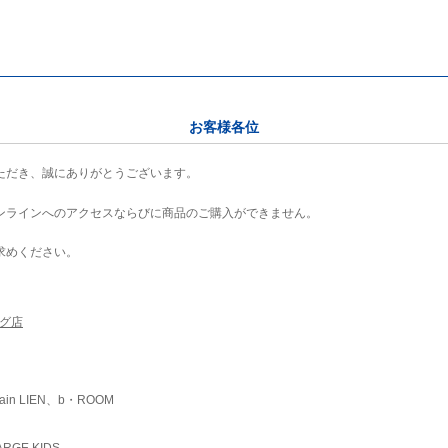
お客様各位
ただき、誠にありがとうございます。
ンラインへのアクセスならびに商品のご購入ができません。
求めください。
ング店
ain LIEN、b・ROOM
RGE KIDS