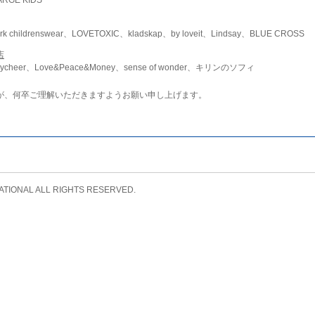
childrenswear、LOVETOXIC、kladskap、by loveit、Lindsay、BLUE CROSS
店
ycheer、Love&Peace&Money、sense of wonder、キリンのソフィ
が、何卒ご理解いただきますようお願い申し上げます。