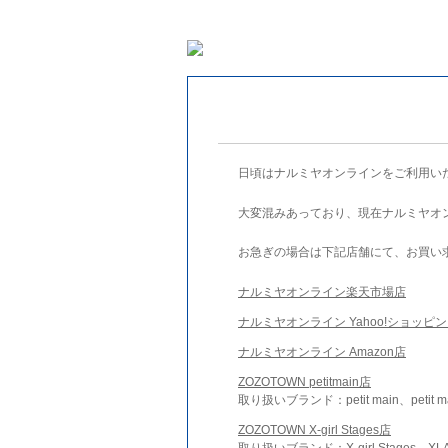
日頃はナルミヤオンラインをご利用い
大変混みあっており、現在ナルミヤオ
お急ぎの場合は下記店舗にて、お買い
ナルミヤオンライン楽天市場店
ナルミヤオンライン Yahoo!ショッピ
ナルミヤオンライン Amazon店
ZOZOTOWN petitmain店
取り扱いブランド：petit main、petit m
ZOZOTOWN X-girl Stages店
取り扱いブランド：X-girl Stages、XLA