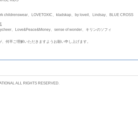
childrenswear、LOVETOXIC、kladskap、by loveit、Lindsay、BLUE CROSS
店
ycheer、Love&Peace&Money、sense of wonder、キリンのソフィ
が、何卒ご理解いただきますようお願い申し上げます。