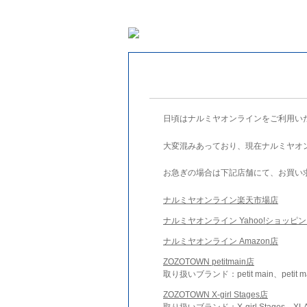
日頃はナルミヤオンラインをご利用い
大変混みあっており、現在ナルミヤオ
お急ぎの場合は下記店舗にて、お買い
ナルミヤオンライン楽天市場店
ナルミヤオンライン Yahoo!ショッピ
ナルミヤオンライン Amazon店
ZOZOTOWN petitmain店
取り扱いブランド：petit main、petit m
ZOZOTOWN X-girl Stages店
取り扱いブランド：X-girl Stages、XLA