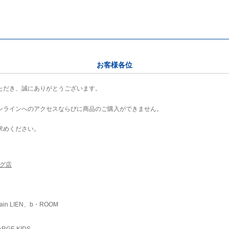
お客様各位
ただき、誠にありがとうございます。
ンラインへのアクセスならびに商品のご購入ができません。
求めください。
ング店
ain LIEN、b・ROOM
RGE KIDS