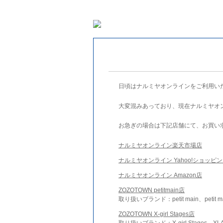
日頃はナルミヤオンラインをご利用い
大変混みあっており、現在ナルミヤオ
お急ぎの場合は下記店舗にて、お買い
ナルミヤオンライン楽天市場店
ナルミヤオンライン Yahoo!ショッピ
ナルミヤオンライン Amazon店
ZOZOTOWN petitmain店
取り扱いブランド：petit main、petit m
ZOZOTOWN X-girl Stages店
取り扱いブランド：X-girl Stages、XLA