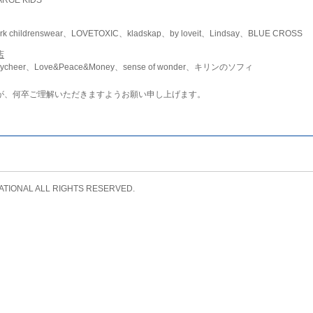
childrenswear、LOVETOXIC、kladskap、by loveit、Lindsay、BLUE CROSS
店
ycheer、Love&Peace&Money、sense of wonder、キリンのソフィ
が、何卒ご理解いただきますようお願い申し上げます。