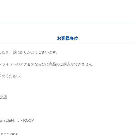
お客様各位
ただき、誠にありがとうございます。
ンラインへのアクセスならびに商品のご購入ができません。
求めください。
ング店
ain LIEN、b・ROOM
RGE KIDS