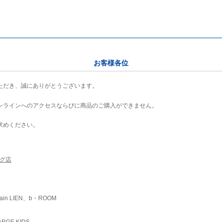
お客様各位
ただき、誠にありがとうございます。
ンラインへのアクセスならびに商品のご購入ができません。
求めください。
ング店
ain LIEN、b・ROOM
RGE KIDS