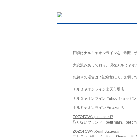
日頃はナルミヤオンラインをご利用い
大変混みあっており、現在ナルミヤオ
お急ぎの場合は下記店舗にて、お買い
ナルミヤオンライン楽天市場店
ナルミヤオンライン Yahoo!ショッピ
ナルミヤオンライン Amazon店
ZOZOTOWN petitmain店
取り扱いブランド：petit main、petit m
ZOZOTOWN X-girl Stages店
取り扱いブランド：X-girl Stages、XLA