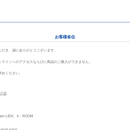
お客様各位
ただき、誠にありがとうございます。
ンラインへのアクセスならびに商品のご購入ができません。
求めください。
ング店
ain LIEN、b・ROOM
RGE KIDS