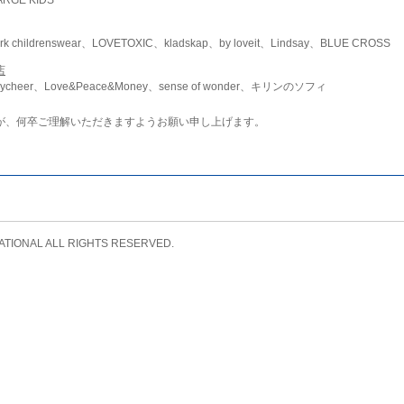
childrenswear、LOVETOXIC、kladskap、by loveit、Lindsay、BLUE CROSS
店
ycheer、Love&Peace&Money、sense of wonder、キリンのソフィ
が、何卒ご理解いただきますようお願い申し上げます。