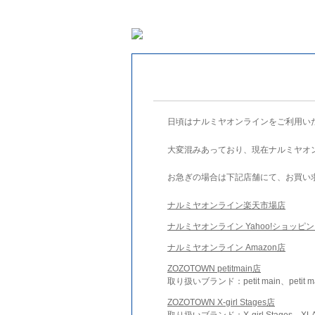
日頃はナルミヤオンラインをご利用い
大変混みあっており、現在ナルミヤオ
お急ぎの場合は下記店舗にて、お買い
ナルミヤオンライン楽天市場店
ナルミヤオンライン Yahoo!ショッピ
ナルミヤオンライン Amazon店
ZOZOTOWN petitmain店
取り扱いブランド：petit main、petit m
ZOZOTOWN X-girl Stages店
取り扱いブランド：X-girl Stages、XLA