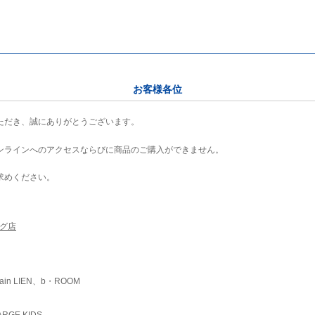
お客様各位
ただき、誠にありがとうございます。
ンラインへのアクセスならびに商品のご購入ができません。
求めください。
ング店
ain LIEN、b・ROOM
RGE KIDS