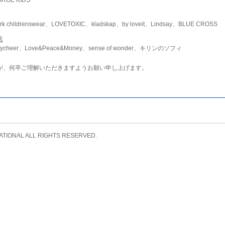
childrenswear、LOVETOXIC、kladskap、by loveit、Lindsay、BLUE CROSS
店
ycheer、Love&Peace&Money、sense of wonder、キリンのソフィ
が、何卒ご理解いただきますようお願い申し上げます。