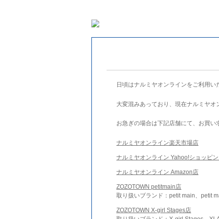
日頃はナルミヤオンラインをご利用い
大変混みあっており、現在ナルミヤオ
お急ぎの場合は下記店舗にて、お買い
ナルミヤオンライン楽天市場店
ナルミヤオンライン Yahoo!ショッピ
ナルミヤオンライン Amazon店
ZOZOTOWN petitmain店
取り扱いブランド：petit main、petit m
ZOZOTOWN X-girl Stages店
取り扱いブランド：X-girl Stages、XLA