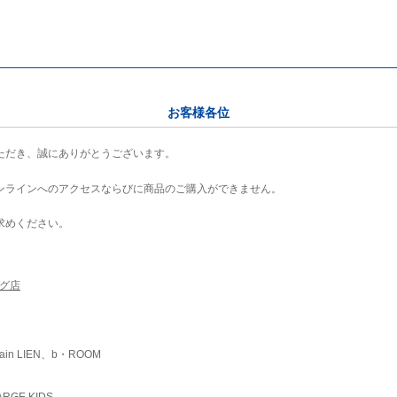
お客様各位
ただき、誠にありがとうございます。
ンラインへのアクセスならびに商品のご購入ができません。
求めください。
ング店
ain LIEN、b・ROOM
RGE KIDS