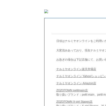
日頃はナルミヤオンラインをご利用い
大変混みあっており、現在ナルミヤオ
お急ぎの場合は下記店舗にて、お買い
ナルミヤオンライン楽天市場店
ナルミヤオンライン Yahoo!ショッピ
ナルミヤオンライン Amazon店
ZOZOTOWN petitmain店
取り扱いブランド：petit main、petit m
ZOZOTOWN X-girl Stages店
取り扱いブランド：X-girl Stages、XLA