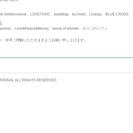
childrenswear、LOVETOXIC、kladskap、by loveit、Lindsay、BLUE CROSS
店
ycheer、Love&Peace&Money、sense of wonder、キリンのソフィ
が、何卒ご理解いただきますようお願い申し上げます。