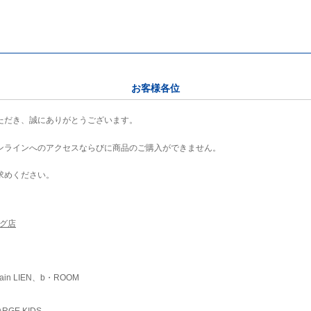
お客様各位
ただき、誠にありがとうございます。
ンラインへのアクセスならびに商品のご購入ができません。
求めください。
ング店
ain LIEN、b・ROOM
RGE KIDS