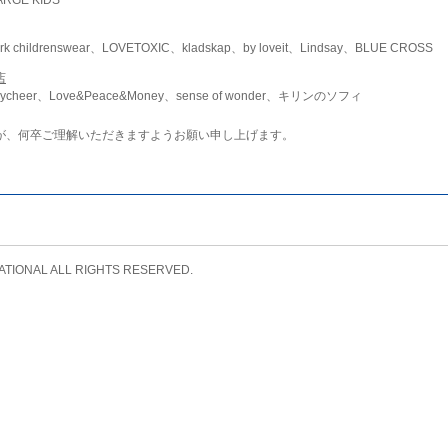
childrenswear、LOVETOXIC、kladskap、by loveit、Lindsay、BLUE CROSS
店
ycheer、Love&Peace&Money、sense of wonder、キリンのソフィ
が、何卒ご理解いただきますようお願い申し上げます。