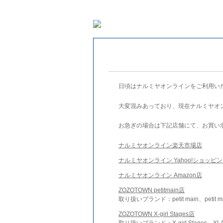
日頃はナルミヤオンラインをご利用い
大変混みあっており、現在ナルミヤオ
お急ぎの場合は下記店舗にて、お買い
ナルミヤオンライン楽天市場店
ナルミヤオンライン Yahoo!ショッピ
ナルミヤオンライン Amazon店
ZOZOTOWN petitmain店
取り扱いブランド：petit main、petit m
ZOZOTOWN X-girl Stages店
取り扱いブランド：X-girl Stages、XLA