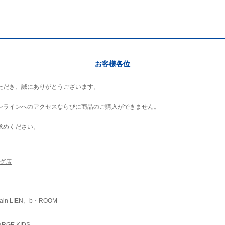
お客様各位
ただき、誠にありがとうございます。
ンラインへのアクセスならびに商品のご購入ができません。
求めください。
ング店
ain LIEN、b・ROOM
RGE KIDS