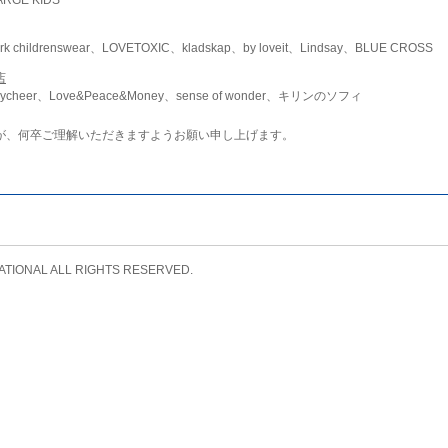
childrenswear、LOVETOXIC、kladskap、by loveit、Lindsay、BLUE CROSS
店
ycheer、Love&Peace&Money、sense of wonder、キリンのソフィ
が、何卒ご理解いただきますようお願い申し上げます。