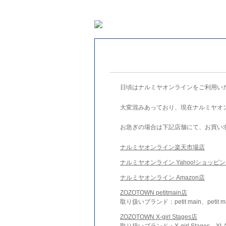
日頃はナルミヤオンラインをご利用い
大変混みあっており、現在ナルミヤオ
お急ぎの場合は下記店舗にて、お買い
ナルミヤオンライン楽天市場店
ナルミヤオンライン Yahoo!ショッピ
ナルミヤオンライン Amazon店
ZOZOTOWN petitmain店
取り扱いブランド：petit main、petit m
ZOZOTOWN X-girl Stages店
取り扱いブランド：X-girl Stages、XLA