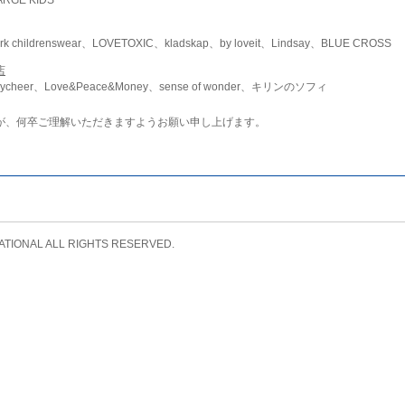
childrenswear、LOVETOXIC、kladskap、by loveit、Lindsay、BLUE CROSS
店
ycheer、Love&Peace&Money、sense of wonder、キリンのソフィ
が、何卒ご理解いただきますようお願い申し上げます。