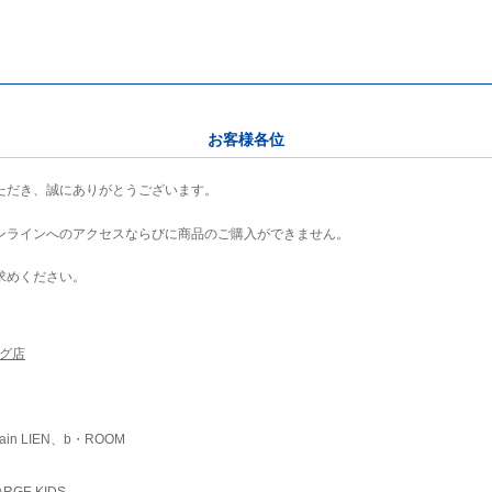
お客様各位
ただき、誠にありがとうございます。
ンラインへのアクセスならびに商品のご購入ができません。
求めください。
ング店
ain LIEN、b・ROOM
RGE KIDS