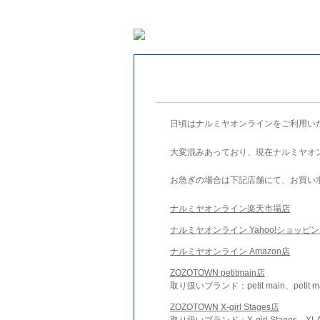
日頃はナルミヤオンラインをご利用い
大変混みあっており、現在ナルミヤオ
お急ぎの場合は下記店舗にて、お買い
ナルミヤオンライン楽天市場店
ナルミヤオンライン Yahoo!ショッピ
ナルミヤオンライン Amazon店
ZOZOTOWN petitmain店
取り扱いブランド：petit main、petit m
ZOZOTOWN X-girl Stages店
取り扱いブランド：X-girl Stages、XLA