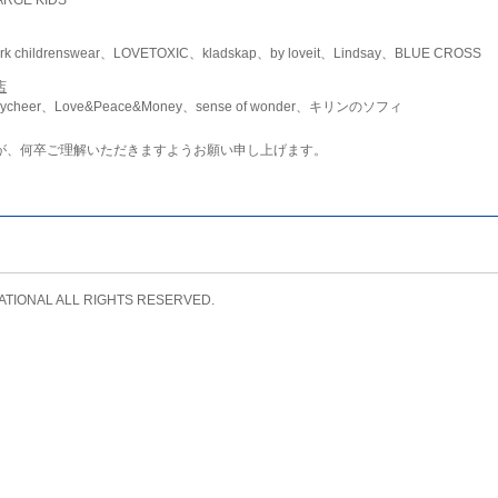
childrenswear、LOVETOXIC、kladskap、by loveit、Lindsay、BLUE CROSS
店
ycheer、Love&Peace&Money、sense of wonder、キリンのソフィ
が、何卒ご理解いただきますようお願い申し上げます。