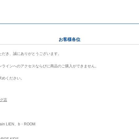
お客様各位
ただき、誠にありがとうございます。
ンラインへのアクセスならびに商品のご購入ができません。
求めください。
ング店
ain LIEN、b・ROOM
RGE KIDS