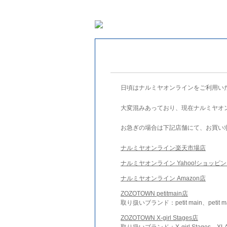
日頃はナルミヤオンラインをご利用い
大変混みあっており、現在ナルミヤオ
お急ぎの場合は下記店舗にて、お買い
ナルミヤオンライン楽天市場店
ナルミヤオンライン Yahoo!ショッピ
ナルミヤオンライン Amazon店
ZOZOTOWN petitmain店
取り扱いブランド：petit main、petit m
ZOZOTOWN X-girl Stages店
取り扱いブランド：X-girl Stages、XLA