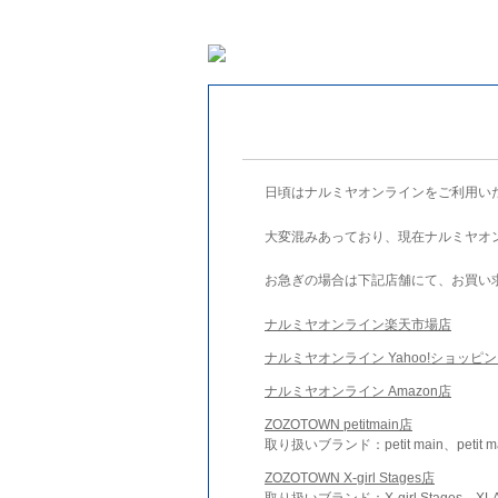
日頃はナルミヤオンラインをご利用い
大変混みあっており、現在ナルミヤオ
お急ぎの場合は下記店舗にて、お買い
ナルミヤオンライン楽天市場店
ナルミヤオンライン Yahoo!ショッピ
ナルミヤオンライン Amazon店
ZOZOTOWN petitmain店
取り扱いブランド：petit main、petit m
ZOZOTOWN X-girl Stages店
取り扱いブランド：X-girl Stages、XLA