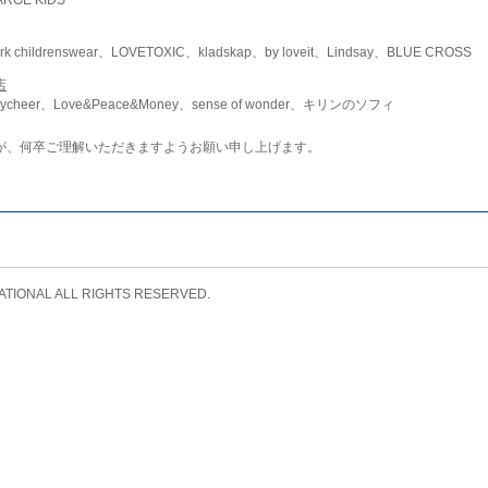
childrenswear、LOVETOXIC、kladskap、by loveit、Lindsay、BLUE CROSS
店
ycheer、Love&Peace&Money、sense of wonder、キリンのソフィ
が、何卒ご理解いただきますようお願い申し上げます。