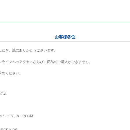
お客様各位
ただき、誠にありがとうございます。
ンラインへのアクセスならびに商品のご購入ができません。
求めください。
ング店
ain LIEN、b・ROOM
RGE KIDS