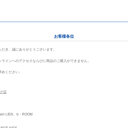
お客様各位
ただき、誠にありがとうございます。
ンラインへのアクセスならびに商品のご購入ができません。
求めください。
ング店
ain LIEN、b・ROOM
RGE KIDS