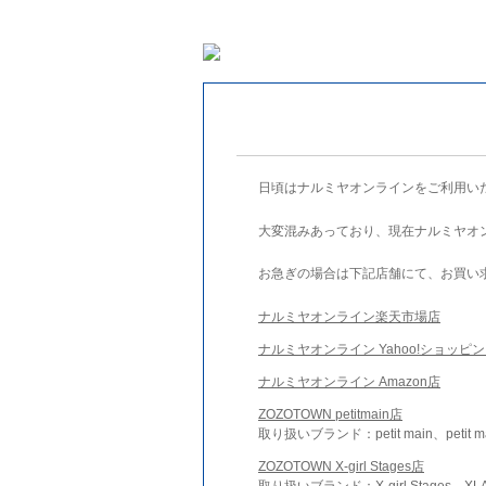
日頃はナルミヤオンラインをご利用い
大変混みあっており、現在ナルミヤオ
お急ぎの場合は下記店舗にて、お買い
ナルミヤオンライン楽天市場店
ナルミヤオンライン Yahoo!ショッピ
ナルミヤオンライン Amazon店
ZOZOTOWN petitmain店
取り扱いブランド：petit main、petit m
ZOZOTOWN X-girl Stages店
取り扱いブランド：X-girl Stages、XLA