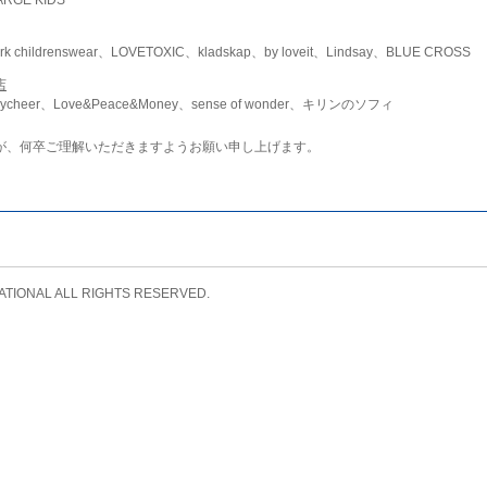
childrenswear、LOVETOXIC、kladskap、by loveit、Lindsay、BLUE CROSS
店
ycheer、Love&Peace&Money、sense of wonder、キリンのソフィ
が、何卒ご理解いただきますようお願い申し上げます。