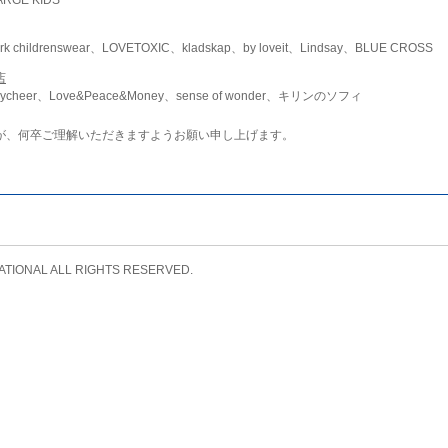
childrenswear、LOVETOXIC、kladskap、by loveit、Lindsay、BLUE CROSS
店
ycheer、Love&Peace&Money、sense of wonder、キリンのソフィ
が、何卒ご理解いただきますようお願い申し上げます。