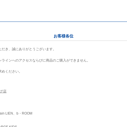
お客様各位
ただき、誠にありがとうございます。
ンラインへのアクセスならびに商品のご購入ができません。
求めください。
ング店
ain LIEN、b・ROOM
RGE KIDS