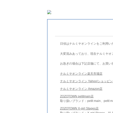
日頃はナルミヤオンラインをご利用い
大変混みあっており、現在ナルミヤオ
お急ぎの場合は下記店舗にて、お買い
ナルミヤオンライン楽天市場店
ナルミヤオンライン Yahoo!ショッピ
ナルミヤオンライン Amazon店
ZOZOTOWN petitmain店
取り扱いブランド：petit main、petit m
ZOZOTOWN X-girl Stages店
取り扱いブランド：X-girl Stages、XLA