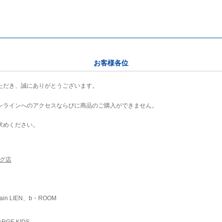
お客様各位
ただき、誠にありがとうございます。
ンラインへのアクセスならびに商品のご購入ができません。
求めください。
ング店
ain LIEN、b・ROOM
RGE KIDS