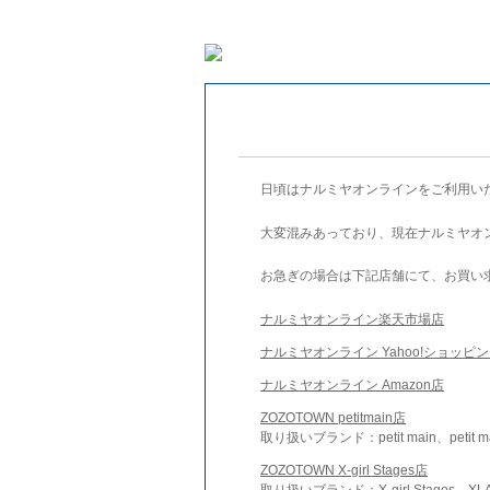
日頃はナルミヤオンラインをご利用い
大変混みあっており、現在ナルミヤオ
お急ぎの場合は下記店舗にて、お買い
ナルミヤオンライン楽天市場店
ナルミヤオンライン Yahoo!ショッピ
ナルミヤオンライン Amazon店
ZOZOTOWN petitmain店
取り扱いブランド：petit main、petit m
ZOZOTOWN X-girl Stages店
取り扱いブランド：X-girl Stages、XLA