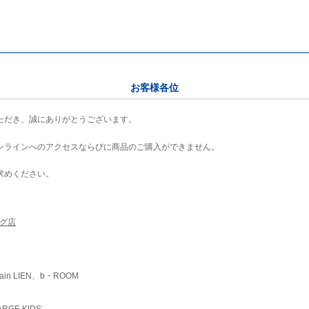
お客様各位
ただき、誠にありがとうございます。
ンラインへのアクセスならびに商品のご購入ができません。
求めください。
ング店
ain LIEN、b・ROOM
RGE KIDS