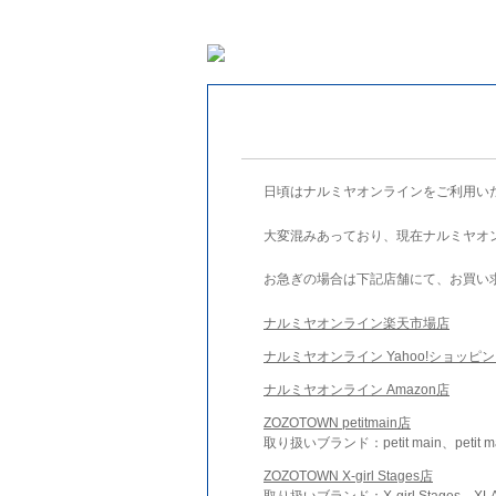
日頃はナルミヤオンラインをご利用い
大変混みあっており、現在ナルミヤオ
お急ぎの場合は下記店舗にて、お買い
ナルミヤオンライン楽天市場店
ナルミヤオンライン Yahoo!ショッピ
ナルミヤオンライン Amazon店
ZOZOTOWN petitmain店
取り扱いブランド：petit main、petit m
ZOZOTOWN X-girl Stages店
取り扱いブランド：X-girl Stages、XLA