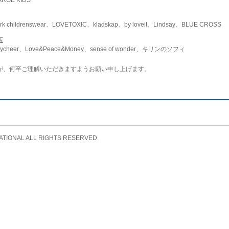
childrenswear、LOVETOXIC、kladskap、by loveit、Lindsay、BLUE CROSS
店
ycheer、Love&Peace&Money、sense of wonder、キリンのソフィ
が、何卒ご理解いただきますようお願い申し上げます。