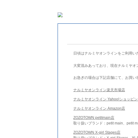
日頃はナルミヤオンラインをご利用い
大変混みあっており、現在ナルミヤオ
お急ぎの場合は下記店舗にて、お買い
ナルミヤオンライン楽天市場店
ナルミヤオンライン Yahoo!ショッピ
ナルミヤオンライン Amazon店
ZOZOTOWN petitmain店
取り扱いブランド：petit main、petit m
ZOZOTOWN X-girl Stages店
取り扱いブランド：X-girl Stages、XLA