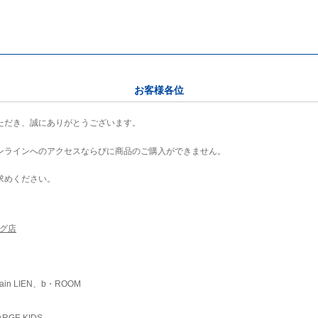
お客様各位
ただき、誠にありがとうございます。
ンラインへのアクセスならびに商品のご購入ができません。
求めください。
ング店
ain LIEN、b・ROOM
RGE KIDS