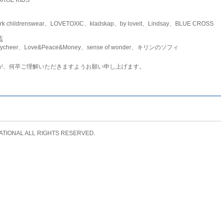
childrenswear、LOVETOXIC、kladskap、by loveit、Lindsay、BLUE CROSS
店
ycheer、Love&Peace&Money、sense of wonder、キリンのソフィ
が、何卒ご理解いただきますようお願い申し上げます。