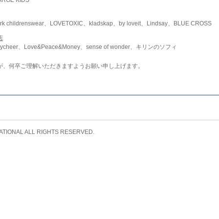
childrenswear、LOVETOXIC、kladskap、by loveit、Lindsay、BLUE CROSS
店
ycheer、Love&Peace&Money、sense of wonder、キリンのソフィ
が、何卒ご理解いただきますようお願い申し上げます。