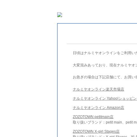
日頃はナルミヤオンラインをご利用い
大変混みあっており、現在ナルミヤオ
お急ぎの場合は下記店舗にて、お買い
ナルミヤオンライン楽天市場店
ナルミヤオンライン Yahoo!ショッピ
ナルミヤオンライン Amazon店
ZOZOTOWN petitmain店
取り扱いブランド：petit main、petit m
ZOZOTOWN X-girl Stages店
取り扱いブランド：X-girl Stages、XLA