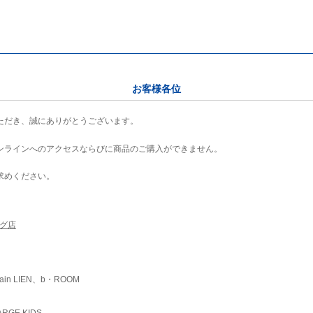
お客様各位
ただき、誠にありがとうございます。
ンラインへのアクセスならびに商品のご購入ができません。
求めください。
ング店
ain LIEN、b・ROOM
RGE KIDS