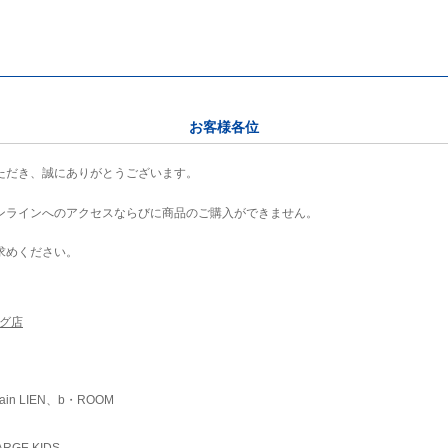
お客様各位
ただき、誠にありがとうございます。
ンラインへのアクセスならびに商品のご購入ができません。
求めください。
ング店
ain LIEN、b・ROOM
RGE KIDS