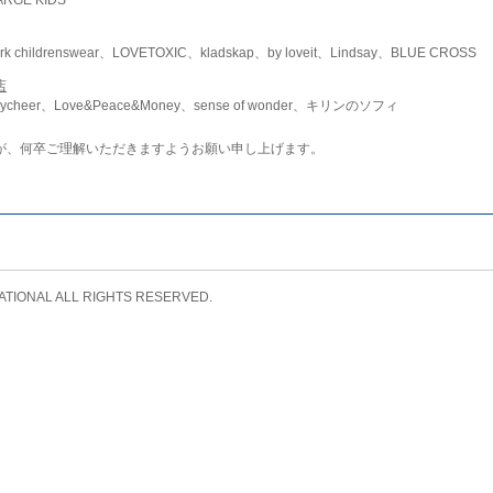
childrenswear、LOVETOXIC、kladskap、by loveit、Lindsay、BLUE CROSS
店
ycheer、Love&Peace&Money、sense of wonder、キリンのソフィ
が、何卒ご理解いただきますようお願い申し上げます。