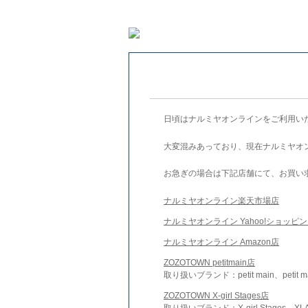
日頃はナルミヤオンラインをご利用い
大変混みあっており、現在ナルミヤオ
お急ぎの場合は下記店舗にて、お買い
ナルミヤオンライン楽天市場店
ナルミヤオンライン Yahoo!ショッピ
ナルミヤオンライン Amazon店
ZOZOTOWN petitmain店
取り扱いブランド：petit main、petit m
ZOZOTOWN X-girl Stages店
取り扱いブランド：X-girl Stages、XLA