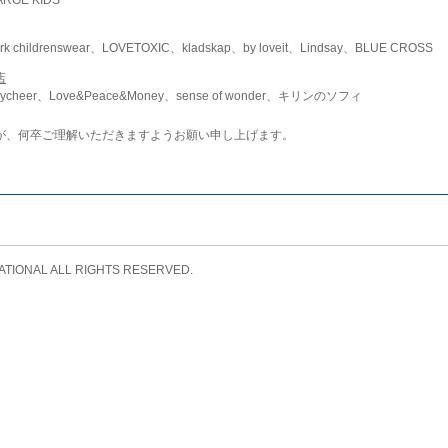
childrenswear、LOVETOXIC、kladskap、by loveit、Lindsay、BLUE CROSS
店
ycheer、Love&Peace&Money、sense of wonder、キリンのソフィ
が、何卒ご理解いただきますようお願い申し上げます。