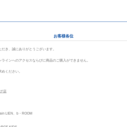
お客様各位
ただき、誠にありがとうございます。
ンラインへのアクセスならびに商品のご購入ができません。
求めください。
ング店
ain LIEN、b・ROOM
RGE KIDS