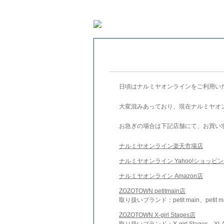
日頃はナルミヤオンラインをご利用い
大変混みあっており、現在ナルミヤオ
お急ぎの場合は下記店舗にて、お買い
ナルミヤオンライン楽天市場店
ナルミヤオンライン Yahoo!ショッピ
ナルミヤオンライン Amazon店
ZOZOTOWN petitmain店
取り扱いブランド：petit main、petit m
ZOZOTOWN X-girl Stages店
取り扱いブランド：X-girl Stages、XLA