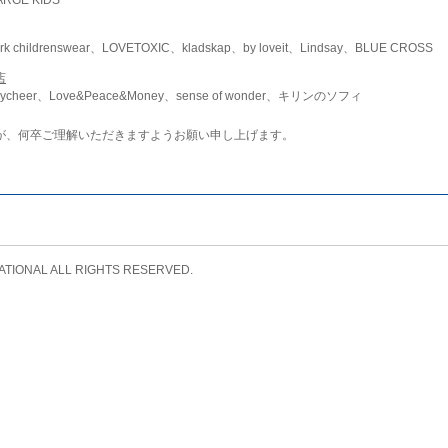
childrenswear、LOVETOXIC、kladskap、by loveit、Lindsay、BLUE CROSS
店
ycheer、Love&Peace&Money、sense of wonder、キリンのソフィ
が、何卒ご理解いただきますようお願い申し上げます。