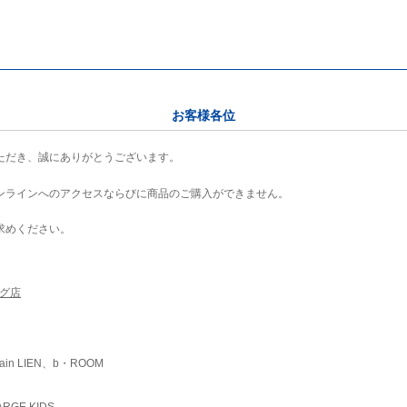
お客様各位
ただき、誠にありがとうございます。
ンラインへのアクセスならびに商品のご購入ができません。
求めください。
ング店
ain LIEN、b・ROOM
RGE KIDS