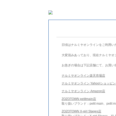
日頃はナルミヤオンラインをご利用い
大変混みあっており、現在ナルミヤオ
お急ぎの場合は下記店舗にて、お買い
ナルミヤオンライン楽天市場店
ナルミヤオンライン Yahoo!ショッピ
ナルミヤオンライン Amazon店
ZOZOTOWN petitmain店
取り扱いブランド：petit main、petit m
ZOZOTOWN X-girl Stages店
取り扱いブランド：X-girl Stages、XLA