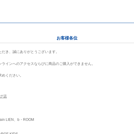
お客様各位
ただき、誠にありがとうございます。
ンラインへのアクセスならびに商品のご購入ができません。
求めください。
ング店
ain LIEN、b・ROOM
RGE KIDS