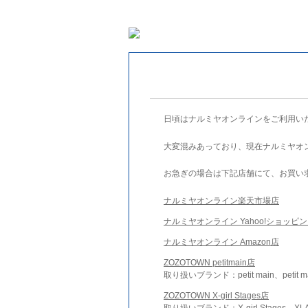
日頃はナルミヤオンラインをご利用い
大変混みあっており、現在ナルミヤオ
お急ぎの場合は下記店舗にて、お買い
ナルミヤオンライン楽天市場店
ナルミヤオンライン Yahoo!ショッピ
ナルミヤオンライン Amazon店
ZOZOTOWN petitmain店
取り扱いブランド：petit main、petit m
ZOZOTOWN X-girl Stages店
取り扱いブランド：X-girl Stages、XLA