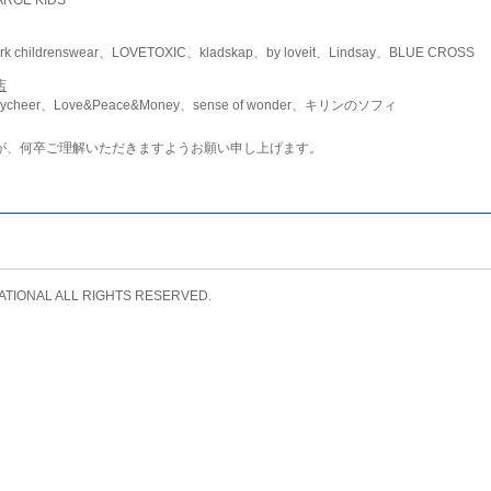
childrenswear、LOVETOXIC、kladskap、by loveit、Lindsay、BLUE CROSS
店
ycheer、Love&Peace&Money、sense of wonder、キリンのソフィ
が、何卒ご理解いただきますようお願い申し上げます。