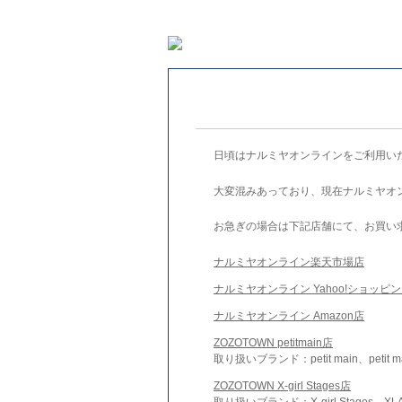
日頃はナルミヤオンラインをご利用い
大変混みあっており、現在ナルミヤオ
お急ぎの場合は下記店舗にて、お買い
ナルミヤオンライン楽天市場店
ナルミヤオンライン Yahoo!ショッピ
ナルミヤオンライン Amazon店
ZOZOTOWN petitmain店
取り扱いブランド：petit main、petit m
ZOZOTOWN X-girl Stages店
取り扱いブランド：X-girl Stages、XLA