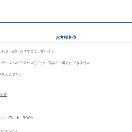
お客様各位
ただき、誠にありがとうございます。
ンラインへのアクセスならびに商品のご購入ができません。
求めください。
ング店
ain LIEN、b・ROOM
RGE KIDS