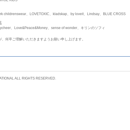
childrenswear、LOVETOXIC、kladskap、by loveit、Lindsay、BLUE CROSS
店
ycheer、Love&Peace&Money、sense of wonder、キリンのソフィ
が、何卒ご理解いただきますようお願い申し上げます。