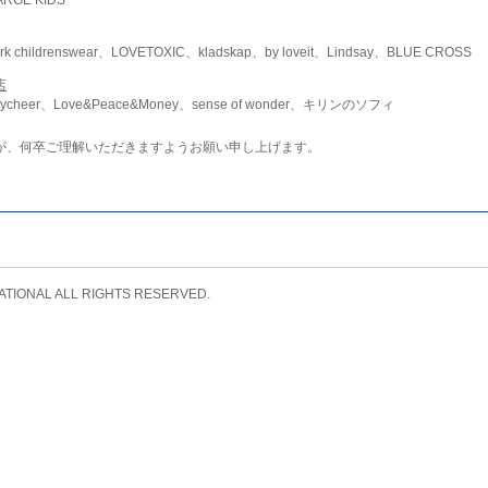
childrenswear、LOVETOXIC、kladskap、by loveit、Lindsay、BLUE CROSS
店
ycheer、Love&Peace&Money、sense of wonder、キリンのソフィ
が、何卒ご理解いただきますようお願い申し上げます。