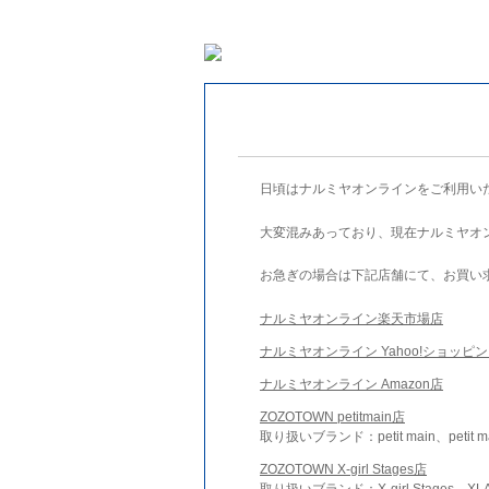
日頃はナルミヤオンラインをご利用い
大変混みあっており、現在ナルミヤオ
お急ぎの場合は下記店舗にて、お買い
ナルミヤオンライン楽天市場店
ナルミヤオンライン Yahoo!ショッピ
ナルミヤオンライン Amazon店
ZOZOTOWN petitmain店
取り扱いブランド：petit main、petit m
ZOZOTOWN X-girl Stages店
取り扱いブランド：X-girl Stages、XLA