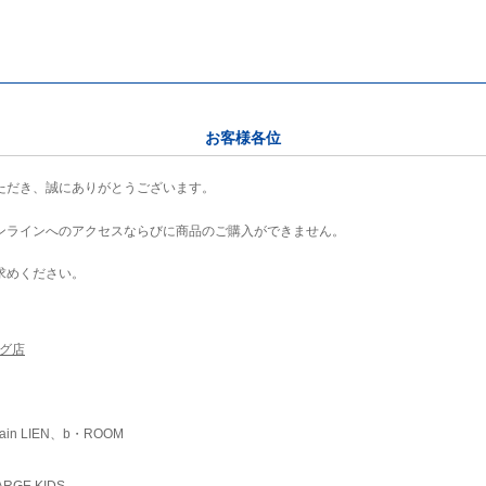
お客様各位
ただき、誠にありがとうございます。
ンラインへのアクセスならびに商品のご購入ができません。
求めください。
ング店
ain LIEN、b・ROOM
RGE KIDS