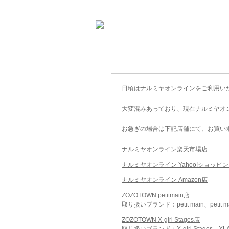
日頃はナルミヤオンラインをご利用い
大変混みあっており、現在ナルミヤオ
お急ぎの場合は下記店舗にて、お買い
ナルミヤオンライン楽天市場店
ナルミヤオンライン Yahoo!ショッピ
ナルミヤオンライン Amazon店
ZOZOTOWN petitmain店
取り扱いブランド：petit main、petit m
ZOZOTOWN X-girl Stages店
取り扱いブランド：X-girl Stages、XLA