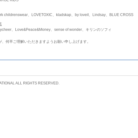
childrenswear、LOVETOXIC、kladskap、by loveit、Lindsay、BLUE CROSS
店
ycheer、Love&Peace&Money、sense of wonder、キリンのソフィ
が、何卒ご理解いただきますようお願い申し上げます。