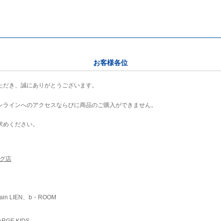
お客様各位
ただき、誠にありがとうございます。
ンラインへのアクセスならびに商品のご購入ができません。
求めください。
ング店
ain LIEN、b・ROOM
RGE KIDS